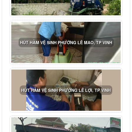
HÚT HẦM VỆ SINH PHƯỜNG LÊ MAO, TP VINH
HÚT HẦM VỆ SINH PHƯỜNG LÊ LỢI, TP VINH