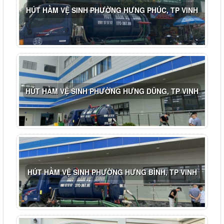
HÚT HẦM VỆ SINH PHƯỜNG HƯNG PHÚC, TP VINH
HÚT HẦM VỆ SINH PHƯỜNG HƯNG DŨNG, TP VINH
HÚT HẦM VỆ SINH PHƯỜNG HƯNG BÌNH, TP VINH