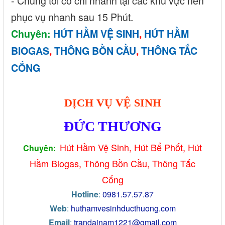
- Chúng tôi có chi nhánh tại các khu vực nên
phục vụ nhanh sau 15 Phút.
Chuyên:
HÚT HẦM VỆ SINH
,
HÚT HẦM
BIOGAS
,
THÔNG BỒN CẦU
,
THÔNG TẮC
CỐNG
DỊCH VỤ VỆ SINH
ĐỨC THƯƠNG
Hút Hầm Vệ Sinh, Hút Bể Phố
t, Hút
Chuyên:
Hầm Biogas, Thông Bồ
n Cầu, Thông Tắc
Cống
Hotline
:
0981.57.57.87
Web
:
huthamvesinhducthuong.com
Email
:
trandainam1221@gmail.com