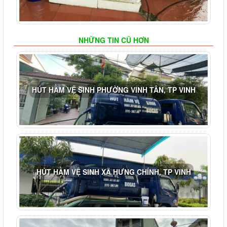
NHỮNG TIN CŨ HƠN
HÚT HẦM VỆ SINH PHƯỜNG VINH TÂN, TP VINH
HÚT HẦM VỆ SINH XÃ HƯNG CHÍNH, TP VINH