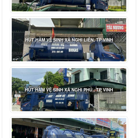
HÚT HẦM VỆ SINH XÃ NGHI LIÊN, TP VINH
HÚT HẦM VỆ SINH XÃ NGHI PHÚ., TP VINH