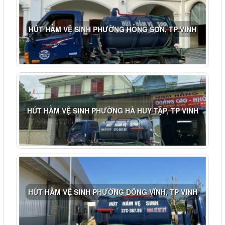
HÚT HẦM VỆ SINH PHƯỜNG HỒNG SƠN, TP VINH
HÚT HẦM VỆ SINH PHƯỜNG HÀ HUY TẬP, TP VINH
HÚT HẦM VỆ SINH PHƯỜNG ĐÔNG VĨNH, TP VINH