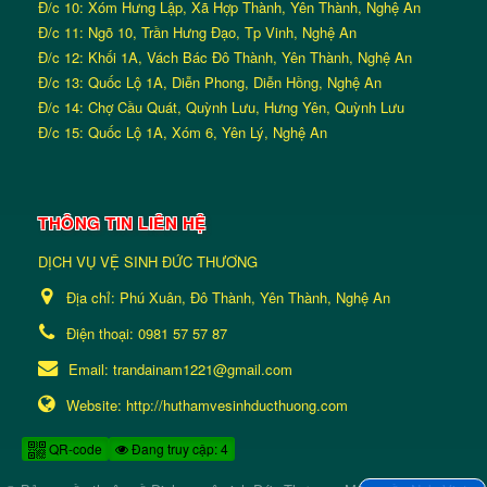
Đ/c 10: Xóm Hưng Lập, Xã Hợp Thành, Yên Thành, Nghệ An
Đ/c 11: Ngõ 10, Trần Hưng Đạo, Tp Vinh, Nghệ An
Đ/c 12: Khối 1A, Vách Bác Đô Thành, Yên Thành, Nghệ An
Đ/c 13: Quốc Lộ 1A, Diễn Phong, Diễn Hồng, Nghệ An
Đ/c 14: Chợ Cầu Quát, Quỳnh Lưu, Hưng Yên, Quỳnh Lưu
Đ/c 15: Quốc Lộ 1A, Xóm 6, Yên Lý, Nghệ An
THÔNG TIN LIÊN HỆ
DỊCH VỤ VỆ SINH ĐỨC THƯƠNG
Địa chỉ:
Phú Xuân, Đô Thành, Yên Thành, Nghệ An
Điện thoại:
0981 57 57 87
Email:
trandainam1221@gmail.com
Website:
http://huthamvesinhducthuong.com
QR-code
Đang truy cập: 4