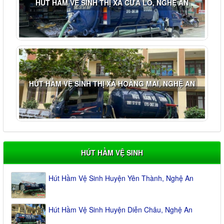
HÚT HẦM VỆ SINH THỊ XÃ CỬA LÒ, NGHỆ AN
HÚT HẦM VỆ SINH THỊ XÃ HOÀNG MAI, NGHỆ AN
HÚT HẦM VỆ SINH
Hút Hầm Vệ Sinh Huyện Yên Thành, Nghệ An
Hút Hầm Vệ Sinh Huyện Diễn Châu, Nghệ An