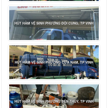
HÚT HẦM VỆ SINH PHƯỜNG ĐỘI CUNG, TP VINH
HÚT HẦM VỆ SINH PHƯỜNG CỬA NAM, TP VINH
HÚT HẦM VỆ SINH PHƯỜNG BẾN THỦY, TP VINH