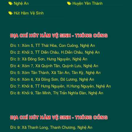
Nghệ An
Huyện Yên Thành
Hút Hầm Vệ Sinh
ĐỊA CHỈ HÚT HẦM VỆ SINH - THÔNG CỐNG
Đ/c 1: Xóm 5, TT Thái Hòa, Con Cuông, Nghệ An
Đ/c 2: Khối 3, TT Diễn Châu, H.Diễn Châu, Nghệ An
Đ/c 3: Xã Đông Sơn, Hưng Nguyên, Nghệ An
Đ/c 4: Xóm 7, Xã Quỳnh Tân, Quỳnh Lưu, Nghệ An
Đ/c 5: Xóm Tân Thành, Xã Tân An, Tân Kỳ, Nghệ An
Đ/c 6: Xóm 6, Xã Đông Sơn, Đô Lương, Nghệ An
Đ/c 7: Khối 8, TT Hưng Nguyên, H.Hưng Nguyên, Nghệ An
Đ/c 8: Khối 9, Tân Minh, Thị Trấn Nghĩa Đàn, Nghệ An
ĐỊA CHỈ HÚT HẦM VỆ SINH - THÔNG CỐNG
Đ/c 9: Xã Thanh Long, Thanh Chương, Nghệ An