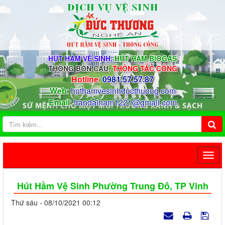
HÚT HẦM VỆ SINH,
HÚT HẦM BIOGAS
THÔNG BỒN CẦU,
THÔNG TẮC CỐNG
Hotline
:
0981.57.57.87
Web
:
huthamvesinhducthuong.com
Email
:
trandainam1221@gmail.com
Hút Hầm Vệ Sinh Phường Trung Đô, TP Vinh
Thứ sáu - 08/10/2021 00:12