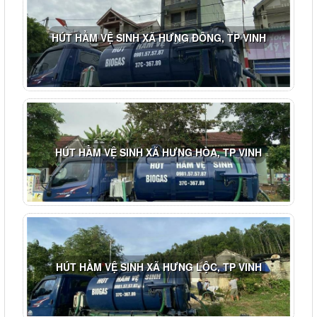
HÚT HẦM VỆ SINH XÃ HƯNG ĐÔNG, TP VINH
HÚT HẦM VỆ SINH XÃ HƯNG HÒA, TP VINH
HÚT HẦM VỆ SINH XÃ HƯNG LỘC, TP VINH