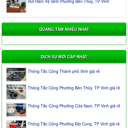
Hút Hầm Vệ Sinh Phường Bến Thủy, TP Vinh
QUANG TÂM NHIỀU NHẤT
DỊCH VỤ MỚI CẬP NHẬT
Thông Tắc Cống Thành phố Vinh giá rẻ
Thông Tắc Cống Phường Bến Thủy, TP Vinh giá rẻ
Thông Tắc Cống Phường Cửa Nam, TP Vinh giá rẻ
Thông Tắc Cống Phường Đội Cung, TP Vinh giá rẻ