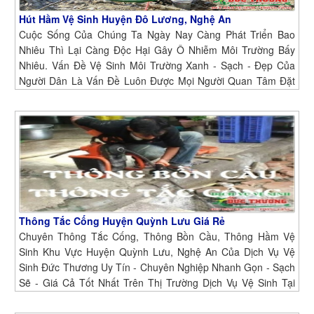
Hút Hầm Vệ Sinh Huyện Đô Lương, Nghệ An
Cuộc Sống Của Chúng Ta Ngày Nay Càng Phát Triển Bao
Nhiêu Thì Lại Càng Độc Hại Gây Ô Nhiễm Môi Trường Bấy
Nhiêu. Vấn Đề Vệ Sinh Môi Trường Xanh - Sạch - Đẹp Của
Người Dân Là Vấn Đề Luôn Được Mọi Người Quan Tâm Đặt
Lên Hàng Đầu Vì Sức Khỏe Con Người Là Trên Hết. Từ
Những Vấn Đề Trên Dịch Vụ Vệ Sinh Đức Thương Đã Hình
Thành Và Phát Triển Mục Đích Mong Muốn Được Phục Vụ Và
Bảo Vệ Môi Trường Sống Của Chúng Ta.
Thông Tắc Cống Huyện Quỳnh Lưu Giá Rẻ
Chuyên Thông Tắc Cống, Thông Bồn Cầu, Thông Hầm Vệ
Sinh Khu Vực Huyện Quỳnh Lưu, Nghệ An Của Dịch Vụ Vệ
Sinh Đức Thương Uy Tín - Chuyên Nghiệp Nhanh Gọn - Sạch
Sẽ - Giá Cả Tốt Nhất Trên Thị Trường Dịch Vụ Vệ Sinh Tại
Huyện Quỳnh Lưu, Nghệ An