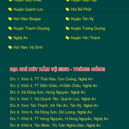
Huyện Quỳnh Lưu
Hút Bể Phốt
Hút Hầm Biogas
Huyện Tân Kỳ
Huyện Thanh Chương
Huyện Tương Dương
Nghệ An
Huyện Yên Thành
Hút Hầm Vệ Sinh
ĐỊA CHỈ HÚT HẦM VỆ SINH - THÔNG CỐNG
Đ/c 1: Xóm 5, TT Thái Hòa, Con Cuông, Nghệ An
Đ/c 2: Khối 3, TT Diễn Châu, H.Diễn Châu, Nghệ An
Đ/c 3: Xã Đông Sơn, Hưng Nguyên, Nghệ An
Đ/c 4: Xóm 7, Xã Quỳnh Tân, Quỳnh Lưu, Nghệ An
Đ/c 5: Xóm Tân Thành, Xã Tân An, Tân Kỳ, Nghệ An
Đ/c 6: Xóm 6, Xã Đông Sơn, Đô Lương, Nghệ An
Đ/c 7: Khối 8, TT Hưng Nguyên, H.Hưng Nguyên, Nghệ An
Đ/c 8: Khối 9, Tân Minh, Thị Trấn Nghĩa Đàn, Nghệ An