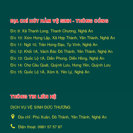
ĐỊA CHỈ HÚT HẦM VỆ SINH - THÔNG CỐNG
Đ/c 9: Xã Thanh Long, Thanh Chương, Nghệ An
Đ/c 10: Xóm Hưng Lập, Xã Hợp Thành, Yên Thành, Nghệ An
Đ/c 11: Ngõ 10, Trần Hưng Đạo, Tp Vinh, Nghệ An
Đ/c 12: Khối 1A, Vách Bác Đô Thành, Yên Thành, Nghệ An
Đ/c 13: Quốc Lộ 1A, Diễn Phong, Diễn Hồng, Nghệ An
Đ/c 14: Chợ Cầu Quát, Quỳnh Lưu, Hưng Yên, Quỳnh Lưu
Đ/c 15: Quốc Lộ 1A, Xóm 6, Yên Lý, Nghệ An
THÔNG TIN LIÊN HỆ
DỊCH VỤ VỆ SINH ĐỨC THƯƠNG
Địa chỉ:
Phú Xuân, Đô Thành, Yên Thành, Nghệ An
Điện thoại:
0981 57 57 87