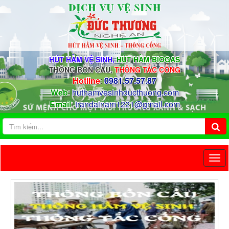
HÚT HẦM VỆ SINH,
HÚT HẦM BIOGAS
THÔNG BỒN CẦU,
THÔNG TẮC CỐNG
Hotline
:
0981.57.57.87
Web
:
huthamvesinhducthuong.com
Email
:
trandainam1221@gmail.com