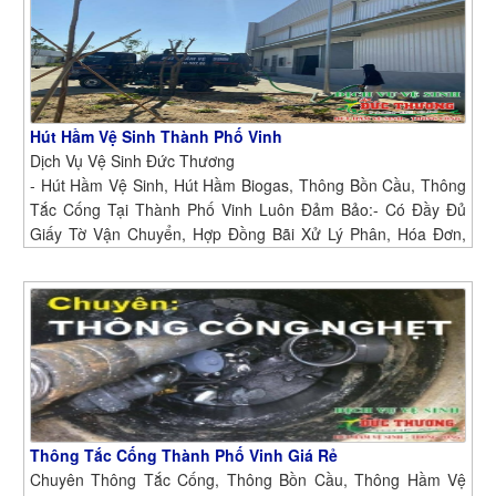
Hút Hầm Vệ Sinh Thành Phố Vinh
Dịch Vụ Vệ Sinh Đức Thương
- Hút Hầm Vệ Sinh, Hút Hầm Biogas, Thông Bồn Cầu, Thông
Tắc Cống Tại Thành Phố Vinh Luôn Đảm Bảo:- Có Đầy Đủ
Giấy Tờ Vận Chuyển, Hợp Đồng Bãi Xử Lý Phân, Hóa Đơn,
Chứng Từ, Hợp Đồng Vận Chuyển Chất,..- Chúng Tôi Có Các
Thiết Bị, Máy Móc Hỗ Trợ Chuyên Dụng, Chuyên Nhành Giúp
Cho Công Việc Nhanh - Sạch - Hiệu Quả - Giá Thành Rẻ.
Thông Tắc Cống Thành Phố Vinh Giá Rẻ
Chuyên Thông Tắc Cống, Thông Bồn Cầu, Thông Hầm Vệ