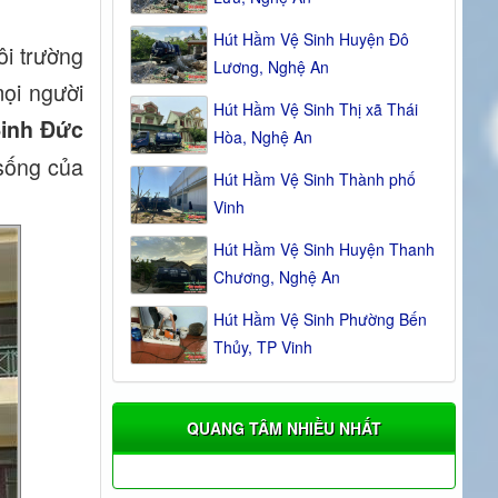
Hút Hầm Vệ Sinh Huyện Đô
ôi trường
Lương, Nghệ An
ọi người
Hút Hầm Vệ Sinh Thị xã Thái
Sinh Đức
Hòa, Nghệ An
sống của
Hút Hầm Vệ Sinh Thành phố
Vinh
Hút Hầm Vệ Sinh Huyện Thanh
Chương, Nghệ An
Hút Hầm Vệ Sinh Phường Bến
Thủy, TP Vinh
QUANG TÂM NHIỀU NHẤT