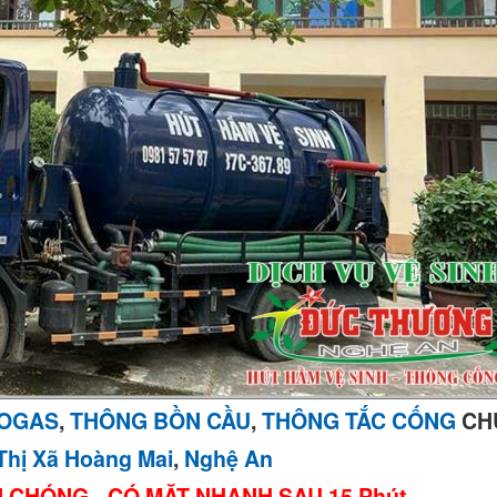
IOGAS
,
THÔNG BỒN CẦU
,
THÔNG TẮC CỐNG
CH
Thị Xã Hoàng Mai
,
Nghệ An
H CHÓNG - CÓ MẶT NHANH SAU 15 Phút