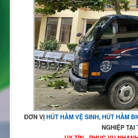
ĐƠN VỊ
HÚT HẦM VỆ SINH
,
HÚT HẦM B
NGHIỆP TẠI
UY TÍN - PHỤC VỤ NHAN