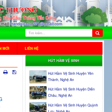
C THƯƠNG
ng
Bồn Cầu, Thông Tắc Cống
Email
:
trandainam1221@gmail.com
N MỚI
LIÊN HỆ
HÚT HẦM VỆ SINH
Hút Hầm Vệ Sinh Huyện Yên
Thành, Nghệ An
Hút Hầm Vệ Sinh Huyện Diễn
Châu, Nghệ An
G
Hút Hầm Vệ Sinh Huyện Quỳnh
Lưu, Nghệ An