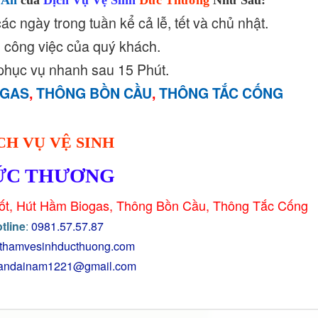
 An
của
Dịch Vụ Vệ Sinh
Đức Thương
Như Sau:
ác ngày trong tuần kể cả lễ, tết và chủ nhật.
 công việc của quý khách.
 phục vụ nhanh sau 15 Phút.
OGAS
,
THÔNG BỒN CẦU
,
THÔNG TẮC CỐNG
CH VỤ VỆ SINH
ỨC THƯƠNG
ố
t, Hút Hầm Biogas, Thông Bồ
n Cầu, Thông Tắc Cống
tline
:
0981.57.57.87
thamvesinhducthuong.com
randainam1221@gmail.com