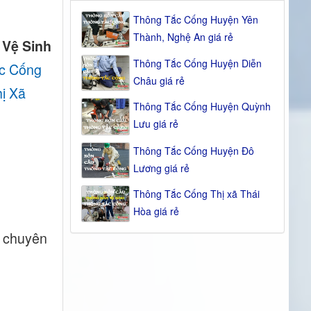
Thông Tắc Cống Huyện Yên
Thành, Nghệ An giá rẻ
 Vệ Sinh
Thông Tắc Cống Huyện Diễn
c Cống
Châu giá rẻ
ị Xã
Thông Tắc Cống Huyện Quỳnh
Lưu giá rẻ
Thông Tắc Cống Huyện Đô
Lương giá rẻ
Thông Tắc Cống Thị xã Thái
Hòa giá rẻ
n chuyên