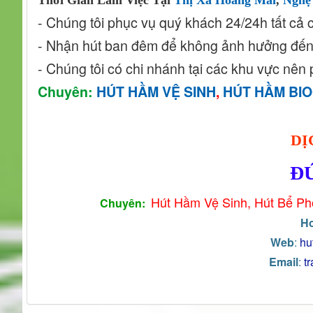
Thời Gian Làm Việc Tại
Thị Xã Hoàng Mai
,
Nghệ
- Chúng tôi phục vụ quý khách 24/24h tất cả c
- Nhận hút ban đêm để không ảnh hưởng đến
- Chúng tôi có chi nhánh tại các khu vực nên
Chuyên:
HÚT HẦM VỆ SINH
,
HÚT HẦM BI
DỊ
Đ
Hút Hầm Vệ Sinh, Hút Bể Ph
Chuyên:
Ho
Web
:
hu
Email
:
t