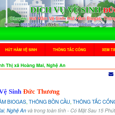
DỊCH VỤ VỆ SINH
ĐỨ
Hút Hầm Vệ Sin
h, Hút Hầm Biogas, Thô
Chuyên:
Hotline
:
0981.57.57.87
Web
:
huthamvesinhducthuong.com
HÚT HẦM VỆ SINH
THÔNG TẮC CỐNG
XEM TI
nh Thị xã Hoàng Mai, Nghệ An
Vệ Sinh
Đức Thương
ẦM BIOGAS
,
THÔNG BỒN CẦU
,
THÔNG TẮC CỐN
ai
,
Nghệ An
và trong toàn tỉnh - Có Mặt Sau 15 Phút