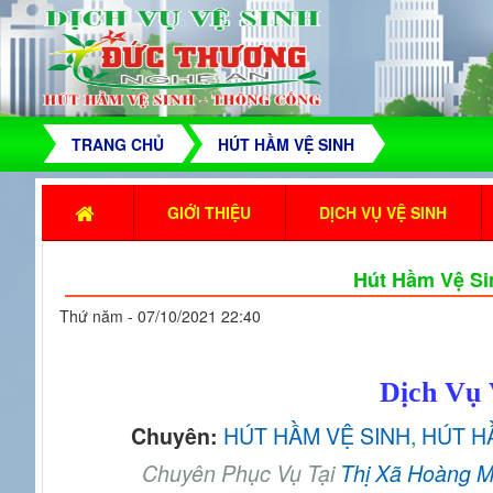
TRANG CHỦ
HÚT HẦM VỆ SINH
GIỚI THIỆU
DỊCH VỤ VỆ SINH
Hút Hầm Vệ Si
Thứ năm - 07/10/2021 22:40
Dịch Vụ 
HÚT HẦM VỆ SINH
,
HÚT H
Chuyên:
Chuyên Phục Vụ Tại
Thị Xã Hoàng M