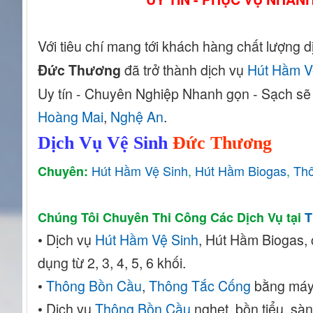
Với tiêu chí mang tới khách hàng chất lượng dị
đã trở thành dịch vụ
Hút Hầm V
Đức Thương
Uy tín - Chuyên Nghiệp Nhanh gọn - Sạch sẽ - 
Hoàng Mai
,
Nghệ An
.
Dịch Vụ Vệ Sinh
Đức Thương
Hút Hầm Vệ Sinh
,
Hút Hầm Biogas
,
Th
Chuyên:
Chúng Tôi Chuyên Thi Công Các Dịch Vụ tại
T
• Dịch
vụ
Hút Hầm Vệ Sinh
, Hú
t Hầm Biogas, 
dụng từ 2, 3, 4, 5, 6 khối.
•
Thông Bồn Cầu
,
Thông Tắc Cống
bằng máy 
• Dịch vụ
Thông Bồn Cầu
nghẹt, bồn tiểu, sàn