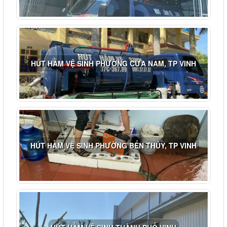
HÚT HẦM VỆ SINH PHƯỜNG CỬA NAM, TP VINH
HÚT HẦM VỆ SINH PHƯỜNG BẾN THỦY, TP VINH