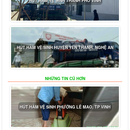
HÚT HẦM VỆ SINH THÀNH PHỐ VINH
HÚT HẦM VỆ SINH HUYỆN YÊN THÀNH, NGHỆ AN
NHỮNG TIN CŨ HƠN
HÚT HẦM VỆ SINH PHƯỜNG LÊ MAO, TP VINH