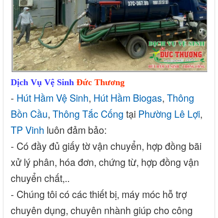
Dịch Vụ Vệ Sinh
Đức Thương
-
Hút Hầm Vệ Sinh
,
Hút Hầm Biogas
,
Thông
Bồn Cầu
,
Thông Tắc Cống
tại
Phường Lê Lợi
,
TP Vinh
luôn đảm bảo:
- Có đầy đủ giấy tờ vận chuyển, hợp đồng bãi
xử lý phân, hóa đơn, chứng từ, hợp đồng vận
chuyển chất,..
- Chúng tôi có các thiết bị, máy móc hỗ trợ
chuyên dụng, chuyên nhành giúp cho công