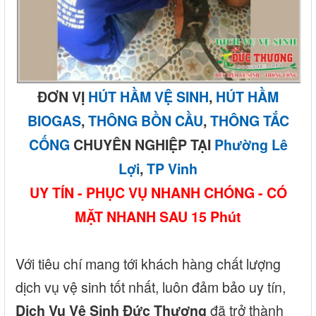
ĐƠN VỊ
HÚT HẦM VỆ SINH
,
HÚT HẦM
BIOGAS
,
THÔNG BỒN CẦU
,
THÔNG TẮC
CỐNG
CHUYÊN NGHIỆP TẠI
Phường Lê
Lợi
,
TP Vinh
UY TÍN - PHỤC VỤ NHANH CHÓNG - CÓ
MẶT NHANH SAU 15 Phút
Với tiêu chí mang tới khách hàng chất lượng
dịch vụ vệ sinh tốt nhất, luôn đảm bảo uy tín,
đã trở thành
Dịch Vụ Vệ Sinh Đức Thương