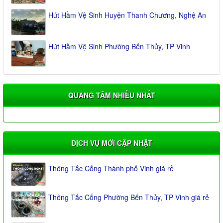
Hút Hầm Vệ Sinh Huyện Thanh Chương, Nghệ An
Hút Hầm Vệ Sinh Phường Bến Thủy, TP Vinh
QUANG TÂM NHIỀU NHẤT
DỊCH VỤ MỚI CẬP NHẬT
Thông Tắc Cống Thành phố Vinh giá rẻ
Thông Tắc Cống Phường Bến Thủy, TP Vinh giá rẻ