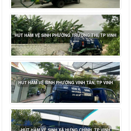
HÚT HẦM VỆ SINH PHƯỜNG TRƯỜNG THI, TP VINH
HÚT HẦM VỆ SINH PHƯỜNG VINH TÂN, TP VINH
HÚT HẦM VỆ SINH XÃ HƯNG CHÍNH, TP VINH