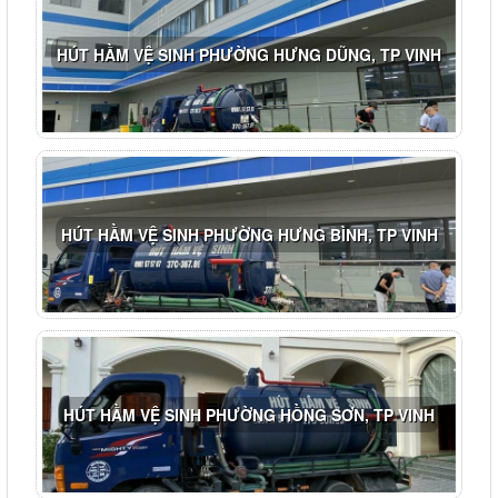
HÚT HẦM VỆ SINH PHƯỜNG HƯNG DŨNG, TP VINH
HÚT HẦM VỆ SINH PHƯỜNG HƯNG BÌNH, TP VINH
HÚT HẦM VỆ SINH PHƯỜNG HỒNG SƠN, TP VINH