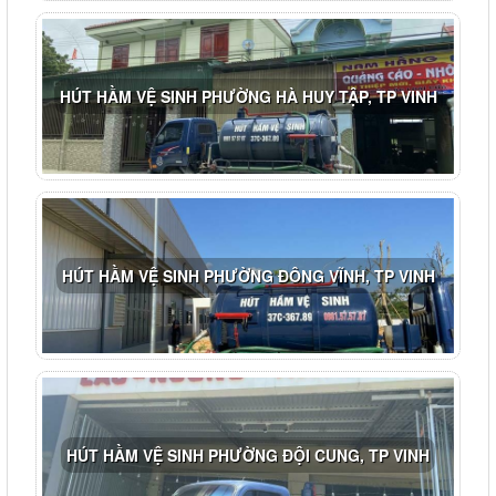
HÚT HẦM VỆ SINH PHƯỜNG HÀ HUY TẬP, TP VINH
HÚT HẦM VỆ SINH PHƯỜNG ĐÔNG VĨNH, TP VINH
HÚT HẦM VỆ SINH PHƯỜNG ĐỘI CUNG, TP VINH