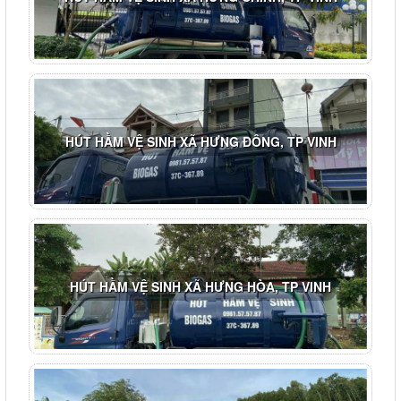
HÚT HẦM VỆ SINH XÃ HƯNG ĐÔNG, TP VINH
HÚT HẦM VỆ SINH XÃ HƯNG HÒA, TP VINH