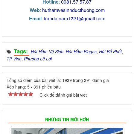
Hotline
:
0981.57.57.87
Web
:
huthamvesinhducthuong.com
Email
:
trandainam1221@gmail.com
Tags:
Hút Hầm Vệ Sinh
,
Hút Hầm Biogas
,
Hút Bể Phốt
,
TP Vinh
,
Phường Lê Lợi
Tổng số điểm của bài viết là: 1939 trong 391 đánh giá
Xếp hạng:
5
-
391
phiếu bầu
Click để đánh giá bài viết
NHỮNG TIN MỚI HƠN