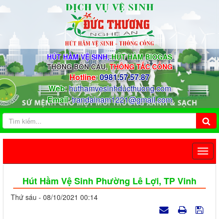
HÚT HẦM VỆ SINH,
HÚT HẦM BIOGAS
THÔNG BỒN CẦU,
THÔNG TẮC CỐNG
Hotline
:
0981.57.57.87
Web
:
huthamvesinhducthuong.com
Email
:
trandainam1221@gmail.com
Hút Hầm Vệ Sinh Phường Lê Lợi, TP Vinh
Thứ sáu - 08/10/2021 00:14