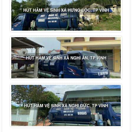
HÚT HẦM VỆ SINH XÃ HƯNG LỘC, TP VINH
HÚT HẦM VỆ SINH XÃ NGHI ÂN, TP VINH
HÚT HẦM VỆ SINH XÃ NGHI ĐỨC, TP VINH