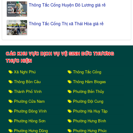
Thông Tắc Cống Huyện Đô Lương giá rẻ
Thông Tắc Cống Thị xã Thái Hòa giá rẻ
CÁC KHU VỰC DỊCH VỤ VỆ SINH ĐỨC THƯƠNG
THỰC HIỆN
Xã Nghi Phú
Thông Tắc Cống
Thông Bồn Cầu
Thông Hầm Biogas
Thành Phố Vinh
Phường Bến Thủy
Phường Cửa Nam
Phường Đội Cung
Phường Đông Vĩnh
Phường Hà Huy Tập
Phường Hồng Sơn
Phường Hưng Bình
Phường Hưng Dũng
Phường Hưng Phúc