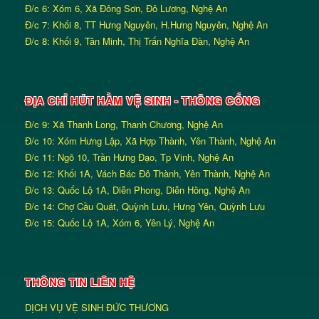
Đ/c 6: Xóm 6, Xã Đông Sơn, Đô Lương, Nghệ An
Đ/c 7: Khối 8, TT Hưng Nguyên, H.Hưng Nguyên, Nghệ An
Đ/c 8: Khối 9, Tân Minh, Thị Trấn Nghĩa Đàn, Nghệ An
ĐỊA CHỈ HÚT HẦM VỆ SINH - THÔNG CỐNG
Đ/c 9: Xã Thanh Long, Thanh Chương, Nghệ An
Đ/c 10: Xóm Hưng Lập, Xã Hợp Thành, Yên Thành, Nghệ An
Đ/c 11: Ngõ 10, Trần Hưng Đạo, Tp Vinh, Nghệ An
Đ/c 12: Khối 1A, Vách Bác Đô Thành, Yên Thành, Nghệ An
Đ/c 13: Quốc Lộ 1A, Diễn Phong, Diễn Hồng, Nghệ An
Đ/c 14: Chợ Cầu Quát, Quỳnh Lưu, Hưng Yên, Quỳnh Lưu
Đ/c 15: Quốc Lộ 1A, Xóm 6, Yên Lý, Nghệ An
THÔNG TIN LIÊN HỆ
DỊCH VỤ VỆ SINH ĐỨC THƯƠNG