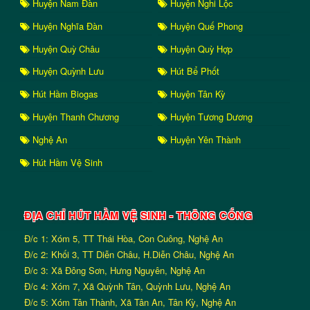
Huyện Nam Đàn
Huyện Nghi Lộc
Huyện Nghĩa Đàn
Huyện Quế Phong
Huyện Quỳ Châu
Huyện Quỳ Hợp
Huyện Quỳnh Lưu
Hút Bể Phốt
Hút Hầm Biogas
Huyện Tân Kỳ
Huyện Thanh Chương
Huyện Tương Dương
Nghệ An
Huyện Yên Thành
Hút Hầm Vệ Sinh
ĐỊA CHỈ HÚT HẦM VỆ SINH - THÔNG CỐNG
Đ/c 1: Xóm 5, TT Thái Hòa, Con Cuông, Nghệ An
Đ/c 2: Khối 3, TT Diễn Châu, H.Diễn Châu, Nghệ An
Đ/c 3: Xã Đông Sơn, Hưng Nguyên, Nghệ An
Đ/c 4: Xóm 7, Xã Quỳnh Tân, Quỳnh Lưu, Nghệ An
Đ/c 5: Xóm Tân Thành, Xã Tân An, Tân Kỳ, Nghệ An