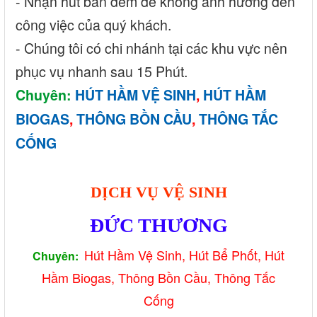
- Nhận hút ban đêm để không ảnh hưởng đến
công việc của quý khách.
- Chúng tôi có chi nhánh tại các khu vực nên
phục vụ nhanh sau 15 Phút.
Chuyên:
HÚT HẦM VỆ SINH
,
HÚT HẦM
BIOGAS
,
THÔNG BỒN CẦU
,
THÔNG TẮC
CỐNG
DỊCH VỤ VỆ SINH
ĐỨC THƯƠNG
Hút Hầm Vệ Sinh, Hút Bể Phố
t, Hút
Chuyên:
Hầm Biogas, Thông Bồ
n Cầu, Thông Tắc
Cống