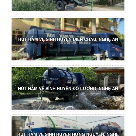
HÚT HẦM VỆ SINH HUYỆN DIỄN CHÂU, NGHỆ AN
HÚT HẦM VỆ SINH HUYỆN ĐÔ LƯƠNG, NGHỆ AN
HÚT HẦM VỆ SINH HUYỆN HƯNG NGUYÊN, NGHỆ