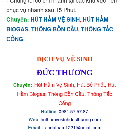
- Chúng tôi có chi nhánh tại các khu vực nên
phục vụ nhanh sau 15 Phút.
Chuyên:
HÚT HẦM VỆ SINH
,
HÚT HẦM
BIOGAS
,
THÔNG BỒN CẦU
,
THÔNG TẮC
CỐNG
DỊCH VỤ VỆ SINH
ĐỨC THƯƠNG
Hút Hầm Vệ Sinh, Hút Bể Phố
t, Hút
Chuyên:
Hầm Biogas, Thông Bồ
n Cầu, Thông Tắc
Cống
Hotline
:
0981.57.57.87
Web
:
huthamvesinhducthuong.com
Email
:
trandainam1221@gmail.com