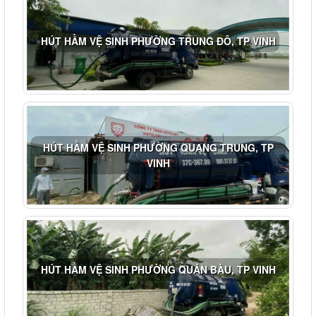
HÚT HẦM VỆ SINH PHƯỜNG TRUNG ĐÔ, TP VINH
HÚT HẦM VỆ SINH PHƯỜNG QUANG TRUNG, TP
VINH
HÚT HẦM VỆ SINH PHƯỜNG QUÁN BÀU, TP VINH