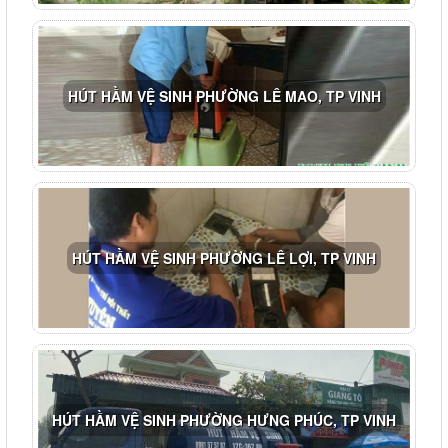
HÚT HẦM VỆ SINH PHƯỜNG LÊ MAO, TP VINH
HÚT HẦM VỆ SINH PHƯỜNG LÊ LỢI, TP VINH
HÚT HẦM VỆ SINH PHƯỜNG HƯNG PHÚC, TP VINH