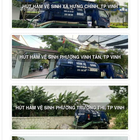
HÚT HẦM VỆ SINH XÃ HƯNG CHÍNH, TP VINH
HÚT HẦM VỆ SINH PHƯỜNG VINH TÂN, TP VINH
HÚT HẦM VỆ SINH PHƯỜNG TRƯỜNG THI, TP VINH