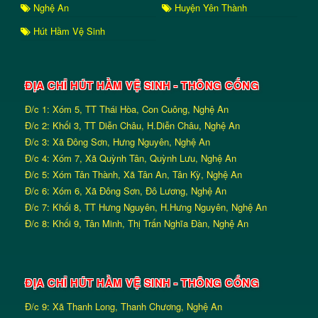
Nghệ An
Huyện Yên Thành
Hút Hầm Vệ Sinh
ĐỊA CHỈ HÚT HẦM VỆ SINH - THÔNG CỐNG
Đ/c 1: Xóm 5, TT Thái Hòa, Con Cuông, Nghệ An
Đ/c 2: Khối 3, TT Diễn Châu, H.Diễn Châu, Nghệ An
Đ/c 3: Xã Đông Sơn, Hưng Nguyên, Nghệ An
Đ/c 4: Xóm 7, Xã Quỳnh Tân, Quỳnh Lưu, Nghệ An
Đ/c 5: Xóm Tân Thành, Xã Tân An, Tân Kỳ, Nghệ An
Đ/c 6: Xóm 6, Xã Đông Sơn, Đô Lương, Nghệ An
Đ/c 7: Khối 8, TT Hưng Nguyên, H.Hưng Nguyên, Nghệ An
Đ/c 8: Khối 9, Tân Minh, Thị Trấn Nghĩa Đàn, Nghệ An
ĐỊA CHỈ HÚT HẦM VỆ SINH - THÔNG CỐNG
Đ/c 9: Xã Thanh Long, Thanh Chương, Nghệ An