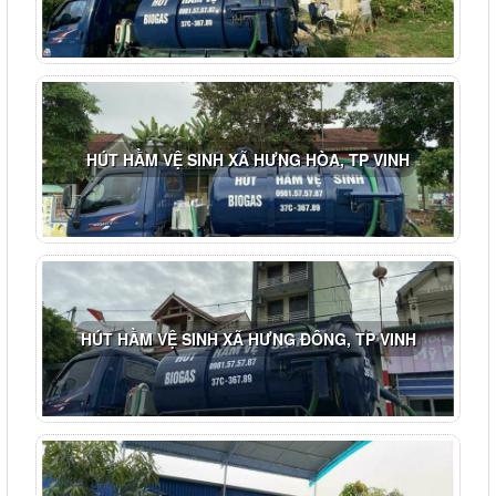
HÚT HẦM VỆ SINH XÃ HƯNG HÒA, TP VINH
HÚT HẦM VỆ SINH XÃ HƯNG ĐÔNG, TP VINH