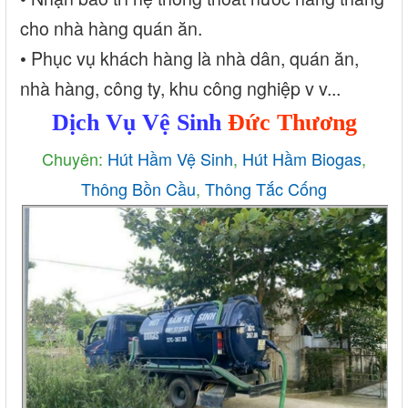
cho nhà hàng quán ăn.
• Phục vụ khách hàng là nhà dân, quán ăn,
nhà hàng, công ty, khu công nghiệp v v...
Dịch Vụ Vệ Sinh
Đức Thương
Chuyên:
Hút Hầm Vệ Sinh
,
Hút Hầm Biogas
,
Thông Bồn Cầu
,
Thông Tắc Cống