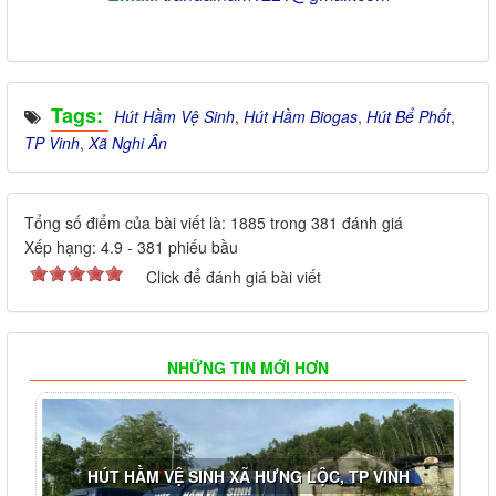
Tags:
Hút Hầm Vệ Sinh
,
Hút Hầm Biogas
,
Hút Bể Phốt
,
TP Vinh
,
Xã Nghi Ân
Tổng số điểm của bài viết là: 1885 trong 381 đánh giá
Xếp hạng:
4.9
-
381
phiếu bầu
Click để đánh giá bài viết
NHỮNG TIN MỚI HƠN
HÚT HẦM VỆ SINH XÃ HƯNG LỘC, TP VINH