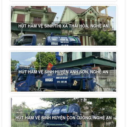
HÚT HẦM VỆ SINH THỊ XÃ THÁI HÒA, NGHỆ AN
HÚT HẦM VỆ SINH HUYỆN ANH SƠN, NGHỆ AN
HÚT HẦM VỆ SINH HUYỆN CON CUÔNG, NGHỆ AN