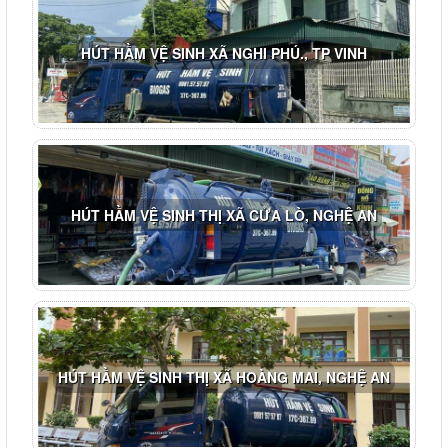
HÚT HẦM VỆ SINH XÃ NGHI PHÚ., TP VINH
HÚT HẦM VỆ SINH THỊ XÃ CỬA LÒ, NGHỆ AN
HÚT HẦM VỆ SINH THỊ XÃ HOÀNG MAI, NGHỆ AN