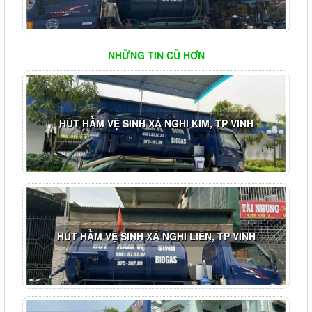
NHỮNG TIN CŨ HƠN
HÚT HẦM VỆ SINH XÃ NGHI KIM, TP VINH
HÚT HẦM VỆ SINH XÃ NGHI LIÊN, TP VINH