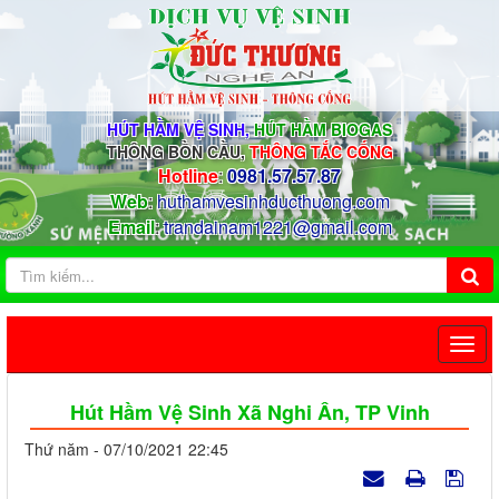
HÚT HẦM VỆ SINH,
HÚT HẦM BIOGAS
THÔNG BỒN CẦU,
THÔNG TẮC CỐNG
Hotline
:
0981.57.57.87
Web
:
huthamvesinhducthuong.com
Email
:
trandainam1221@gmail.com
Hút Hầm Vệ Sinh Xã Nghi Ân, TP Vinh
Thứ năm - 07/10/2021 22:45