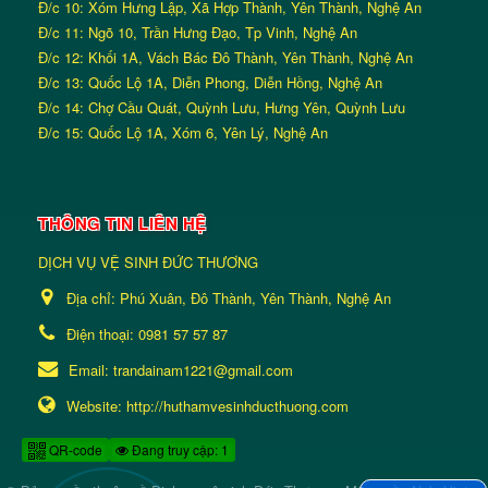
Đ/c 10: Xóm Hưng Lập, Xã Hợp Thành, Yên Thành, Nghệ An
Đ/c 11: Ngõ 10, Trần Hưng Đạo, Tp Vinh, Nghệ An
Đ/c 12: Khối 1A, Vách Bác Đô Thành, Yên Thành, Nghệ An
Đ/c 13: Quốc Lộ 1A, Diễn Phong, Diễn Hồng, Nghệ An
Đ/c 14: Chợ Cầu Quát, Quỳnh Lưu, Hưng Yên, Quỳnh Lưu
Đ/c 15: Quốc Lộ 1A, Xóm 6, Yên Lý, Nghệ An
THÔNG TIN LIÊN HỆ
DỊCH VỤ VỆ SINH ĐỨC THƯƠNG
Địa chỉ:
Phú Xuân, Đô Thành, Yên Thành, Nghệ An
Điện thoại:
0981 57 57 87
Email:
trandainam1221@gmail.com
Website:
http://huthamvesinhducthuong.com
QR-code
Đang truy cập: 1