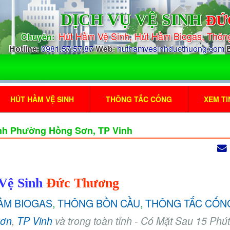
DỊCH VỤ VỆ SINH
ĐỨ
Hút Hầm Vệ Sin
h, Hút Hầm Biogas, Thô
Chuyên:
Hotline
:
0981.57.57.87
Web
:
huthamvesinhducthuong.com
HÚT HẦM VỆ SINH
THÔNG TẮC CỐNG
XEM TI
nh Phường Hồng Sơn, TP Vinh
Vệ Sinh
Đức Thương
ẦM BIOGAS
,
THÔNG BỒN CẦU
,
THÔNG TẮC CỐN
Sơn
,
TP Vinh
và trong toàn tỉnh - Có Mặt Sau 15 Phú