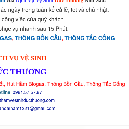
nh
của
Dịch Vụ Vệ Sinh
Đức Thương
Như Sau:
ác ngày trong tuần kể cả lễ, tết và chủ nhật.
 công việc của quý khách.
 phục vụ nhanh sau 15 Phút.
OGAS
,
THÔNG BỒN CẦU
,
THÔNG TẮC CỐNG
CH VỤ VỆ SINH
ỨC THƯƠNG
ố
t, Hút Hầm Biogas, Thông Bồ
n Cầu, Thông Tắc Cống
tline
:
0981.57.57.87
thamvesinhducthuong.com
randainam1221@gmail.com