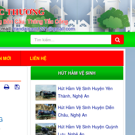
C THƯƠNG
ng
Bồn Cầu, Thông Tắc Cống
Email
:
trandainam1221@gmail.com
N MỚI
LIÊN HỆ
HÚT HẦM VỆ SINH
Hút Hầm Vệ Sinh Huyện Yên
Thành, Nghệ An
Hút Hầm Vệ Sinh Huyện Diễn
Châu, Nghệ An
G
Hút Hầm Vệ Sinh Huyện Quỳnh
t
Lưu, Nghệ An