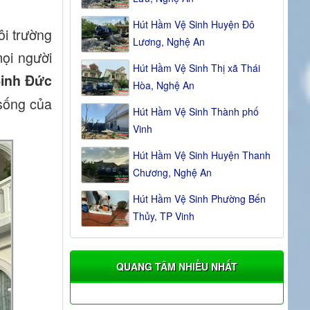
Hút Hầm Vệ Sinh Huyện Đô
ôi trường
Lương, Nghệ An
ọi người
Hút Hầm Vệ Sinh Thị xã Thái
Sinh Đức
Hòa, Nghệ An
sống của
Hút Hầm Vệ Sinh Thành phố
Vinh
Hút Hầm Vệ Sinh Huyện Thanh
Chương, Nghệ An
Hút Hầm Vệ Sinh Phường Bến
Thủy, TP Vinh
QUANG TÂM NHIỀU NHẤT