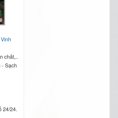
 Vinh
 chất,..
h - Sạch
ố 24/24.