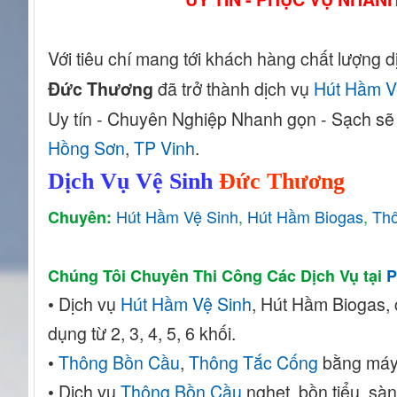
Với tiêu chí mang tới khách hàng chất lượng dị
đã trở thành dịch vụ
Hút Hầm V
Đức Thương
Uy tín - Chuyên Nghiệp Nhanh gọn - Sạch sẽ - 
Hồng Sơn
,
TP Vinh
.
Dịch Vụ Vệ Sinh
Đức Thương
Hút Hầm Vệ Sinh
,
Hút Hầm Biogas
,
Th
Chuyên:
Chúng Tôi Chuyên Thi Công Các Dịch Vụ tại
P
• Dịch
vụ
Hút Hầm Vệ Sinh
, Hú
t Hầm Biogas, 
dụng từ 2, 3, 4, 5, 6 khối.
•
Thông Bồn Cầu
,
Thông Tắc Cống
bằng máy 
• Dịch vụ
Thông Bồn Cầu
nghẹt, bồn tiểu, sàn