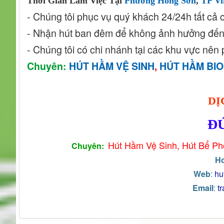
Thời Gian Làm Việc Tại
Phường Hồng Sơn
,
TP Vi
- Chúng tôi phục vụ quý khách 24/24h tất cả c
- Nhận hút ban đêm để không ảnh hưởng đến
- Chúng tôi có chi nhánh tại các khu vực nên
Chuyên:
HÚT HẦM VỆ SINH
,
HÚT HẦM BI
DỊ
Đ
Hút Hầm Vệ Sinh, Hút Bể Ph
Chuyên:
Ho
Web
:
hu
Email
:
t