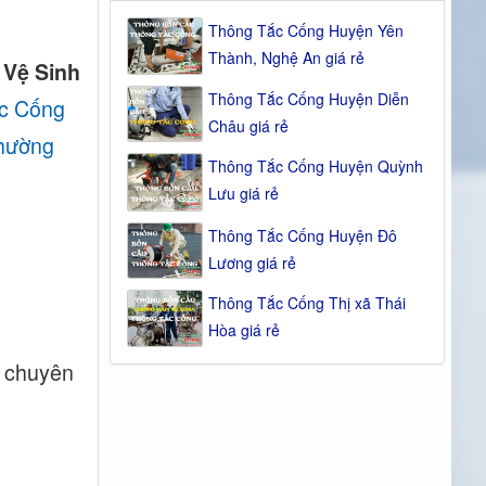
Thông Tắc Cống Huyện Yên
Thành, Nghệ An giá rẻ
 Vệ Sinh
Thông Tắc Cống Huyện Diễn
c Cống
Châu giá rẻ
hường
Thông Tắc Cống Huyện Quỳnh
Lưu giá rẻ
Thông Tắc Cống Huyện Đô
Lương giá rẻ
Thông Tắc Cống Thị xã Thái
Hòa giá rẻ
n chuyên