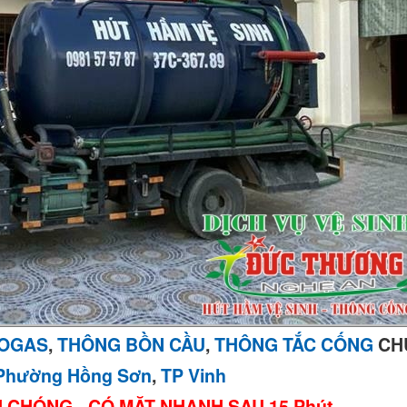
IOGAS
,
THÔNG BỒN CẦU
,
THÔNG TẮC CỐNG
CH
Phường Hồng Sơn
,
TP Vinh
H CHÓNG - CÓ MẶT NHANH SAU 15 Phút