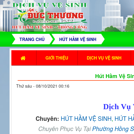
TRANG CHỦ
HÚT HẦM VỆ SINH
GIỚI THIỆU
DỊCH VỤ VỆ SINH
Hút Hầm Vệ Si
Thứ sáu - 08/10/2021 00:16
Dịch Vụ 
HÚT HẦM VỆ SINH
,
HÚT H
Chuyên:
Chuyên Phục Vụ Tại
Phường Hồng 