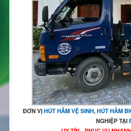
ĐƠN VỊ
HÚT HẦM VỆ SINH
,
HÚT HẦM B
NGHIỆP TẠI
UY TÍN - PHỤC VỤ NHAN