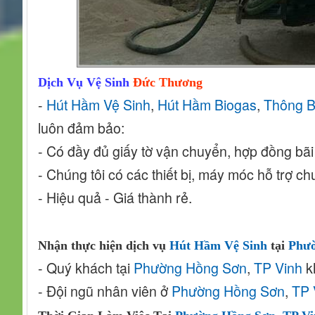
Dịch Vụ Vệ Sinh
Đức Thương
-
Hút Hầm Vệ Sinh
,
Hút Hầm Biogas
,
Thông 
luôn đảm bảo:
- Có đầy đủ giấy tờ vận chuyển, hợp đồng bãi
- Chúng tôi có các thiết bị, máy móc hỗ trợ
- Hiệu quả - Giá thành rẻ.
Nhận thực hiện dịch vụ
Hút Hầm Vệ Sinh
tại
Phư
- Quý khách tại
Phường Hồng Sơn
,
TP Vinh
kh
- Đội ngũ nhân viên ở
Phường Hồng Sơn
,
TP 