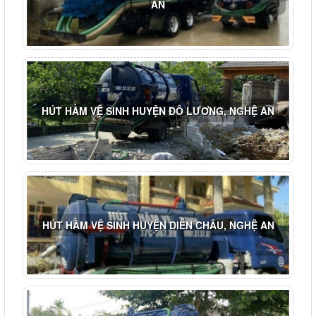
AN
HÚT HẦM VỆ SINH HUYỆN ĐÔ LƯƠNG, NGHỆ AN
HÚT HẦM VỆ SINH HUYỆN DIỄN CHÂU, NGHỆ AN