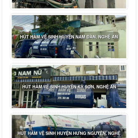
HÚT HẦM VỆ SINH HUYỆN NAM ĐÀN, NGHỆ AN
HÚT HẦM VỆ SINH HUYỆN KỲ SƠN, NGHỆ AN
HÚT HẦM VỆ SINH HUYỆN HƯNG NGUYÊN, NGHỆ