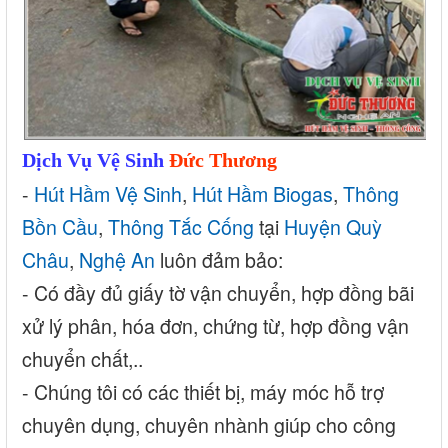
Dịch Vụ Vệ Sinh
Đức Thương
-
Hút Hầm Vệ Sinh
,
Hút Hầm Biogas
,
Thông
Bồn Cầu
,
Thông Tắc Cống
tại
Huyện Quỳ
Châu
,
Nghệ An
luôn đảm bảo:
- Có đầy đủ giấy tờ vận chuyển, hợp đồng bãi
xử lý phân, hóa đơn, chứng từ, hợp đồng vận
chuyển chất,..
- Chúng tôi có các thiết bị, máy móc hỗ trợ
chuyên dụng, chuyên nhành giúp cho công