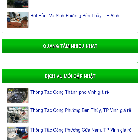
Hút Hầm Vệ Sinh Phường Bến Thủy, TP Vinh
QUANG TÂM NHIỀU NHẤT
DỊCH VỤ MỚI CẬP NHẬT
Thông Tắc Cống Thành phố Vinh giá rẻ
Thông Tắc Cống Phường Bến Thủy, TP Vinh giá rẻ
Thông Tắc Cống Phường Cửa Nam, TP Vinh giá rẻ