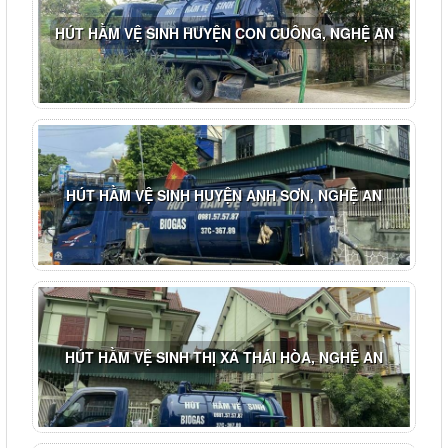
HÚT HẦM VỆ SINH HUYỆN CON CUÔNG, NGHỆ AN
HÚT HẦM VỆ SINH HUYỆN ANH SƠN, NGHỆ AN
HÚT HẦM VỆ SINH THỊ XÃ THÁI HÒA, NGHỆ AN