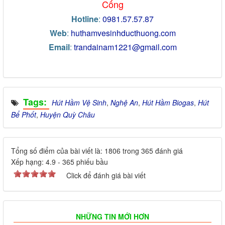
Cống
Hotline
:
0981.57.57.87
Web
:
huthamvesinhducthuong.com
Email
:
trandainam1221@gmail.com
Tags:
Hút Hầm Vệ Sinh
,
Nghệ An
,
Hút Hầm Biogas
,
Hút
Bể Phốt
,
Huyện Quỳ Châu
Tổng số điểm của bài viết là: 1806 trong 365 đánh giá
Xếp hạng:
4.9
-
365
phiếu bầu
Click để đánh giá bài viết
NHỮNG TIN MỚI HƠN