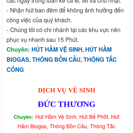
các ngày trong tuần kể cả lễ, tết và chủ nhật.
- Nhận hút ban đêm để không ảnh hưởng đến
công việc của quý khách.
- Chúng tôi có chi nhánh tại các khu vực nên
phục vụ nhanh sau 15 Phút.
Chuyên:
HÚT HẦM VỆ SINH
,
HÚT HẦM
BIOGAS
,
THÔNG BỒN CẦU
,
THÔNG TẮC
CỐNG
DỊCH VỤ VỆ SINH
ĐỨC THƯƠNG
Hút Hầm Vệ Sinh, Hút Bể Phố
t, Hút
Chuyên:
Hầm Biogas, Thông Bồ
n Cầu, Thông Tắc