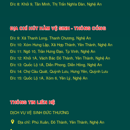
Đ/c 8: Khối 9, Tân Minh, Thị Trấn Nghĩa Đàn, Nghệ An
ĐỊA CHỈ HÚT HẦM VỆ SINH - THÔNG CỐNG
Đ/c 9: Xã Thanh Long, Thanh Chương, Nghệ An
Đ/c 10: Xóm Hưng Lập, Xã Hợp Thành, Yên Thành, Nghệ An
Đ/c 11: Ngõ 10, Trần Hưng Đạo, Tp Vinh, Nghệ An
Đ/c 12: Khối 1A, Vách Bác Đô Thành, Yên Thành, Nghệ An
Đ/c 13: Quốc Lộ 1A, Diễn Phong, Diễn Hồng, Nghệ An
Đ/c 14: Chợ Cầu Quát, Quỳnh Lưu, Hưng Yên, Quỳnh Lưu
Đ/c 15: Quốc Lộ 1A, Xóm 6, Yên Lý, Nghệ An
THÔNG TIN LIÊN HỆ
DỊCH VỤ VỆ SINH ĐỨC THƯƠNG
Địa chỉ:
Phú Xuân, Đô Thành, Yên Thành, Nghệ An