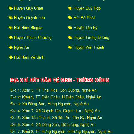
Huyện Quỳ Châu
Huyện Quỳ Hợp
Huyện Quỳnh Lưu
Hút Bể Phốt
Hút Hầm Biogas
Huyện Tân Kỳ
Huyện Thanh Chương
Huyện Tương Dương
Nghệ An
Huyện Yên Thành
Hút Hầm Vệ Sinh
ĐỊA CHỈ HÚT HẦM VỆ SINH - THÔNG CỐNG
Đ/c 1: Xóm 5, TT Thái Hòa, Con Cuông, Nghệ An
Đ/c 2: Khối 3, TT Diễn Châu, H.Diễn Châu, Nghệ An
Đ/c 3: Xã Đông Sơn, Hưng Nguyên, Nghệ An
Đ/c 4: Xóm 7, Xã Quỳnh Tân, Quỳnh Lưu, Nghệ An
Đ/c 5: Xóm Tân Thành, Xã Tân An, Tân Kỳ, Nghệ An
Đ/c 6: Xóm 6, Xã Đông Sơn, Đô Lương, Nghệ An
Đ/c 7: Khối 8, TT Hưng Nguyên, H.Hưng Nguyên, Nghệ An