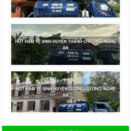
HÚT HẦM VỆ SINH HUYỆN THANH CHƯƠNG, NGHỆ
AN
HÚT HẦM VỆ SINH HUYỆN TƯƠNG DƯƠNG, NGHỆ
AN