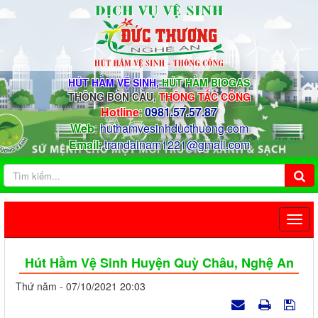
HÚT HẦM VỆ SINH,
HÚT HẦM BIOGAS
THÔNG BỒN CẦU,
THÔNG TẮC CỐNG
Hotline
:
0981.57.57.87
Web
:
huthamvesinhducthuong.com
Email
:
trandainam1221@gmail.com
Hút Hầm Vệ Sinh Huyện Quỳ Châu, Nghệ An
Thứ năm - 07/10/2021 20:03