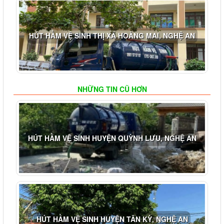
HÚT HẦM VỆ SINH THỊ XÃ HOÀNG MAI, NGHỆ AN
NHỮNG TIN CŨ HƠN
HÚT HẦM VỆ SINH HUYỆN QUỲNH LƯU, NGHỆ AN
HÚT HẦM VỆ SINH HUYỆN TÂN KỲ, NGHỆ AN