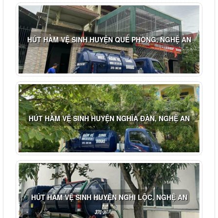
HÚT HẦM VỆ SINH HUYỆN QUẾ PHONG, NGHỆ AN
HÚT HẦM VỆ SINH HUYỆN NGHĨA ĐÀN, NGHỆ AN
HÚT HẦM VỆ SINH HUYỆN NGHI LỘC, NGHỆ AN