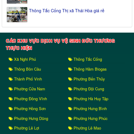
Thông Tắc Cống Thị xã Thái Hòa giá rẻ
CÁC KHU VỰC DỊCH VỤ VỆ SINH ĐỨC THƯƠNG
THỰC HIỆN
Xã Nghi Phú
Thông Tắc Cống
Thông Bồn Cầu
Thông Hầm Biogas
Thành Phố Vinh
Phường Bến Thủy
Phường Cửa Nam
Phường Đội Cung
Phường Đông Vĩnh
Phường Hà Huy Tập
Phường Hồng Sơn
Phường Hưng Bình
Phường Hưng Dũng
Phường Hưng Phúc
Phường Lê Lợi
Phường Lê Mao