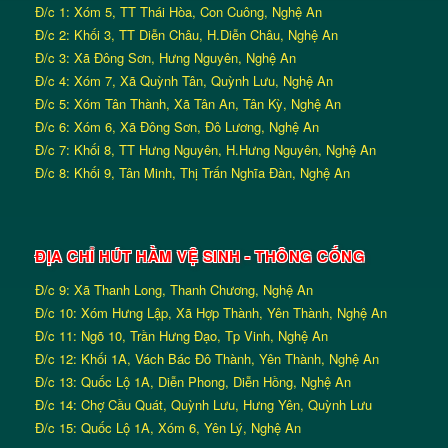
Đ/c 1: Xóm 5, TT Thái Hòa, Con Cuông, Nghệ An
Đ/c 2: Khối 3, TT Diễn Châu, H.Diễn Châu, Nghệ An
Đ/c 3: Xã Đông Sơn, Hưng Nguyên, Nghệ An
Đ/c 4: Xóm 7, Xã Quỳnh Tân, Quỳnh Lưu, Nghệ An
Đ/c 5: Xóm Tân Thành, Xã Tân An, Tân Kỳ, Nghệ An
Đ/c 6: Xóm 6, Xã Đông Sơn, Đô Lương, Nghệ An
Đ/c 7: Khối 8, TT Hưng Nguyên, H.Hưng Nguyên, Nghệ An
Đ/c 8: Khối 9, Tân Minh, Thị Trấn Nghĩa Đàn, Nghệ An
ĐỊA CHỈ HÚT HẦM VỆ SINH - THÔNG CỐNG
Đ/c 9: Xã Thanh Long, Thanh Chương, Nghệ An
Đ/c 10: Xóm Hưng Lập, Xã Hợp Thành, Yên Thành, Nghệ An
Đ/c 11: Ngõ 10, Trần Hưng Đạo, Tp Vinh, Nghệ An
Đ/c 12: Khối 1A, Vách Bác Đô Thành, Yên Thành, Nghệ An
Đ/c 13: Quốc Lộ 1A, Diễn Phong, Diễn Hồng, Nghệ An
Đ/c 14: Chợ Cầu Quát, Quỳnh Lưu, Hưng Yên, Quỳnh Lưu
Đ/c 15: Quốc Lộ 1A, Xóm 6, Yên Lý, Nghệ An