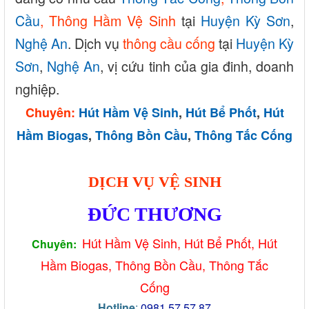
Cầu
, Thông Hầm Vệ Sinh
tại
Huyện Kỳ Sơn
,
Nghệ An
. Dịch vụ
thông cầu cống
tại
Huyện Kỳ
Sơn
,
Nghệ An
, vị cứu tinh của gia đinh, doanh
nghiệp.
Chuyên:
Hút Hầm Vệ Sinh
,
Hút Bể Phốt
,
Hút
Hầm Biogas
,
Thông Bồn Cầu
,
Thông Tắc Cống
DỊCH VỤ VỆ SINH
ĐỨC THƯƠNG
Hút Hầm Vệ Sinh, Hút Bể Phố
t, Hút
Chuyên:
Hầm Biogas, Thông Bồ
n Cầu, Thông Tắc
Cống
Hotline
:
0981.57.57.87