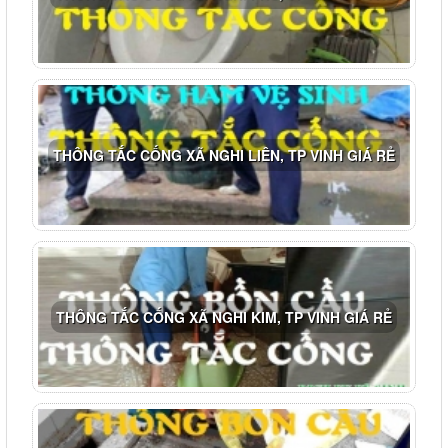
THÔNG TẮC CỐNG XÃ NGHI LIÊN, TP VINH GIÁ RẺ
THÔNG TẮC CỐNG XÃ NGHI KIM, TP VINH GIÁ RẺ