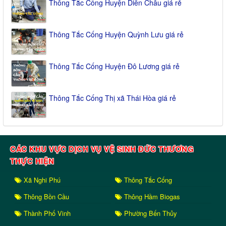
Thông Tắc Cống Huyện Diễn Châu giá rẻ
Thông Tắc Cống Huyện Quỳnh Lưu giá rẻ
Thông Tắc Cống Huyện Đô Lương giá rẻ
Thông Tắc Cống Thị xã Thái Hòa giá rẻ
CÁC KHU VỰC DỊCH VỤ VỆ SINH ĐỨC THƯƠNG
THỰC HIỆN
Xã Nghi Phú
Thông Tắc Cống
Thông Bồn Cầu
Thông Hầm Biogas
Thành Phố Vinh
Phường Bến Thủy