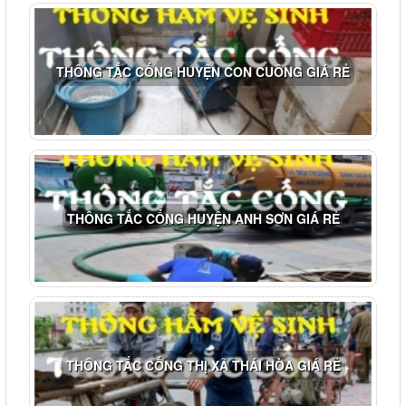
THÔNG TẮC CỐNG HUYỆN CON CUÔNG GIÁ RẺ
THÔNG TẮC CỐNG HUYỆN ANH SƠN GIÁ RẺ
THÔNG TẮC CỐNG THỊ XÃ THÁI HÒA GIÁ RẺ