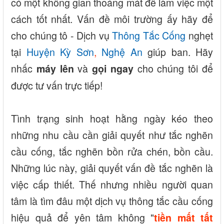
có một không gian thoáng mát để làm việc một
cách tốt nhất. Vấn đề môi trường ấy hãy để
cho chúng tô - Dịch vụ
Thông Tắc Cống
nghẹt
tại
Huyện Kỳ Sơn
,
Nghệ An
giúp ban. Hãy
nhấc
và
cho chúng tôi để
máy lên
gọi ngay
được tư vấn trực tiếp!
Tình trạng sinh hoạt hằng ngày kéo theo
những nhu cầu cần giải quyết như tắc nghẽn
cầu cống, tắc nghẽn bồn rửa chén, bồn cầu.
Những lúc này, giải quyết vấn đề tắc nghẽn là
việc cấp thiết. Thế nhưng nhiều người quan
tâm là tìm đâu một dịch vụ thông tắc cầu cống
hiệu quả để yên tâm không "
tiền mất tất