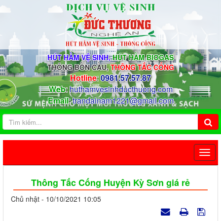
HÚT HẦM VỆ SINH,
HÚT HẦM BIOGAS
THÔNG BỒN CẦU,
THÔNG TẮC CỐNG
Hotline
:
0981.57.57.87
Web
:
huthamvesinhducthuong.com
Email
:
trandainam1221@gmail.com
Thông Tắc Cống Huyện Kỳ Sơn giá rẻ
Chủ nhật - 10/10/2021 10:05