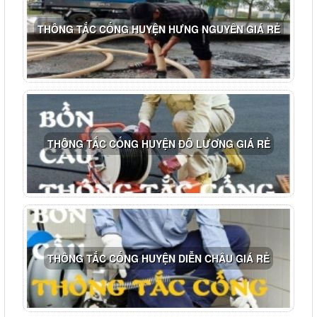
THÔNG TẮC CỐNG HUYỆN HƯNG NGUYÊN GIÁ RẺ
THÔNG TẮC CỐNG HUYỆN ĐÔ LƯƠNG GIÁ RẺ
THÔNG TẮC CỐNG HUYỆN DIỄN CHÂU GIÁ RẺ