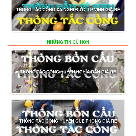
THÔNG TẮC CỐNG XÃ NGHI ĐỨC, TP VINH GIÁ RẺ
NHỮNG TIN CŨ HƠN
THÔNG TẮC CỐNG HUYỆN NGHĨA ĐÀN GIÁ RẺ
THÔNG TẮC CỐNG HUYỆN QUẾ PHONG GIÁ RẺ