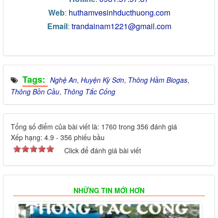
Web
:
huthamvesinhducthuong.com
Email
:
trandainam1221@gmail.com
Tags:
Nghệ An
,
Huyện Kỳ Sơn
,
Thông Hầm Biogas
,
Thông Bồn Cầu
,
Thông Tắc Cống
Tổng số điểm của bài viết là: 1760 trong 356 đánh giá
Xếp hạng:
4.9
-
356
phiếu bầu
Click để đánh giá bài viết
NHỮNG TIN MỚI HƠN