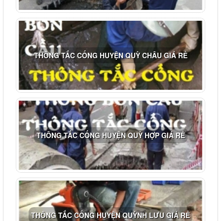
THÔNG TẮC CỐNG HUYỆN QUỲ CHÂU GIÁ RẺ
THÔNG TẮC CỐNG HUYỆN QUỲ HỢP GIÁ RẺ
THÔNG TẮC CỐNG HUYỆN QUỲNH LƯU GIÁ RẺ