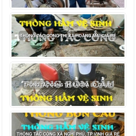
THÔNG TẮC CỐNG THỊ XÃ HOÀNG MAI GIÁ RẺ
THÔNG TẮC CỐNG THỊ XÃ CỬA LÒ GIÁ RẺ
THÔNG TẮC CỐNG XÃ NGHI PHÚ, TP VINH GIÁ RẺ