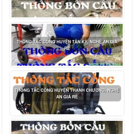
THÔNG TẮC CỐNG HUYỆN TÂN KỲ, NGHỆ AN GIÁ
RẺ
THÔNG TẮC CỐNG HUYỆN THANH CHƯƠNG, NGHỆ
AN GIÁ RẺ