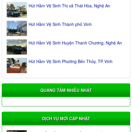
Hút Hầm Vệ Sinh Thị xã Thái Hòa, Nghệ An
Hút Hầm Vệ Sinh Thành phố Vinh
Hút Hầm Vệ Sinh Huyện Thanh Chương, Nghệ An
Hút Hầm Vệ Sinh Phường Bến Thủy, TP Vinh
QUANG TÂM NHIỀU NHẤT
DỊCH VỤ MỚI CẬP NHẬT